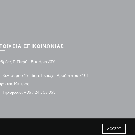
ΤΟΙΧΕΙΑ ΕΠΙΚΟΙΝΩΝΙΑΣ
δρέας Γ. Πιερή - Εμπόριο ΛΤΔ
Κενταύρου 19, Βιομ. Περιοχή Αραδίππου 7101
άρνακα, Κύπρος
Τηλέφωνο: +357 24 505 353
ACCEPT