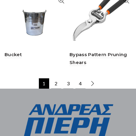
Bucket
Bypass Pattern Pruning
Shears
1
2
3
4