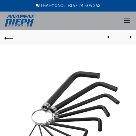
ΤΗΛΕΦΩΝΟ:
+357 24 505 353