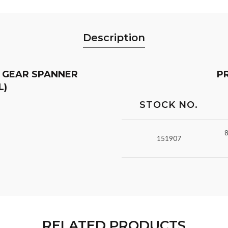
Description
N GEAR SPANNER
P
L)
STOCK NO.
8
151907
RELATED PRODUCTS