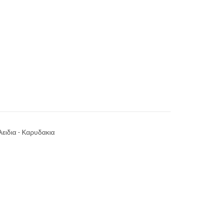
λειδια - Καρυδακια