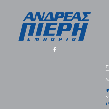
Σ
Αν
Λ