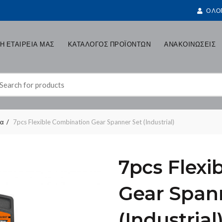
Ο ΛΟ
Η ΕΤΑΙΡΕΙΑ ΜΑΣ
ΚΑΤΑΛΟΓΟΣ ΠΡΟΪΟΝΤΩΝ
ΑΝΑΚΟΙΝΩΣΕΙΣ
earch
r:
ια
7pcs Flexible Combination Gear Spanner Set (Industrial)
7pcs Flexi
Gear Span
(Industrial