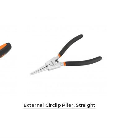
External Circlip Plier, Straight
3pcs Plier