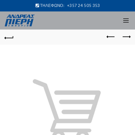
ΤΗΛΕΦΩΝΟ:
+357 24 505 353