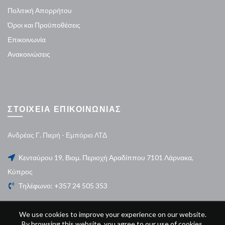
Πολιτική Απορρήτου
Όροι και Προϋποθέσεις
Επικοινωνία
Ανακοινώσεις
ΣΤΟΙΧΕΙΑ ΕΠΙΚΟΙΝΩΝΙΑΣ
Ανδρέας Γ. Πιερή - Εμπόριο ΛΤΔ
Κενταύρου 19, Βιομ. Περιοχή Αραδίππου 7101 Λάρνακα,
Κύπρος
Τηλέφωνο: +357 24 505 353
We use cookies to improve your experience on our website.
By browsing this website, you agree to our use of cookies.