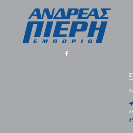
Σ
Αν
Λ