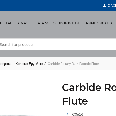
Ο ΛΟ
Η ΕΤΑΙΡΕΙΑ ΜΑΣ
ΚΑΤΑΛΟΓΟΣ ΠΡΟΪΟΝΤΩΝ
ΑΝΑΚΟΙΝΩΣΕΙΣ
earch
r:
Ποτηρακια - Κοπτικα Εργαλεια
Carbide Rotary Burr-Double Flute
Carbide R
Flute
C0616