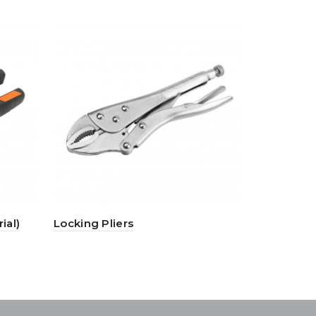
ial)
Locking Pliers
Pipe Wrenc