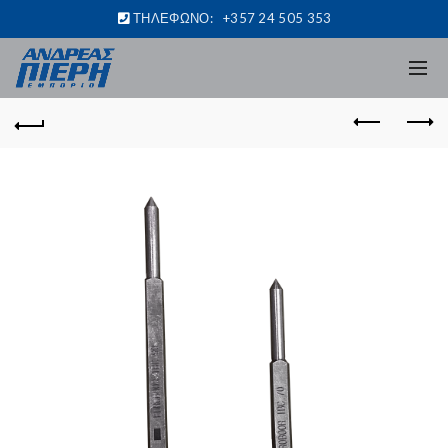
ΤΗΛΕΦΩΝΟ:
+357 24 505 353