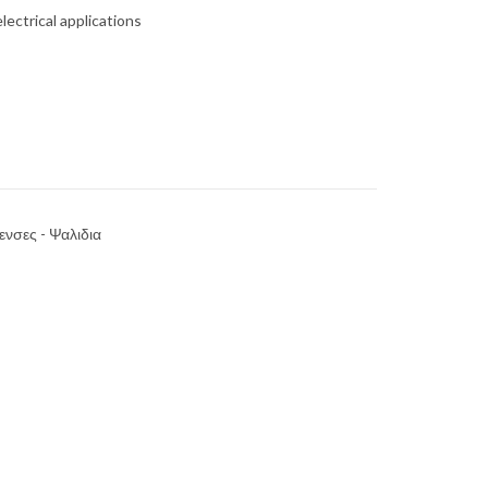
ectrical applications
ενσες - Ψαλιδια