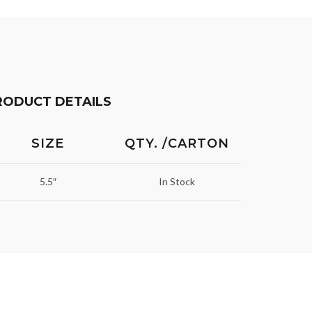
RODUCT DETAILS
SIZE
QTY. /CARTON
5.5″
In Stock