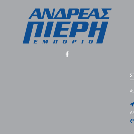
Σ
Αν
Λ