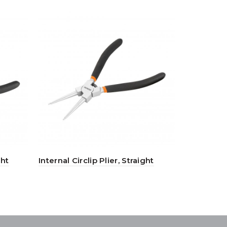
ght
Internal Circlip Plier, Straight
Adjustabl