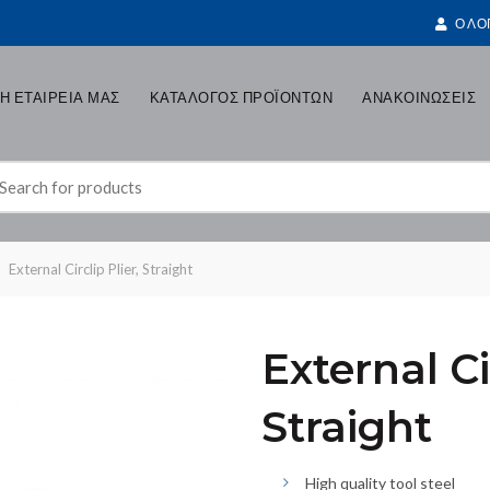
Ο ΛΟ
Η ΕΤΑΙΡΕΙΑ ΜΑΣ
ΚΑΤΑΛΟΓΟΣ ΠΡΟΪΟΝΤΩΝ
ΑΝΑΚΟΙΝΩΣΕΙΣ
earch
r:
External Circlip Plier, Straight
External Ci
Straight
High quality tool steel