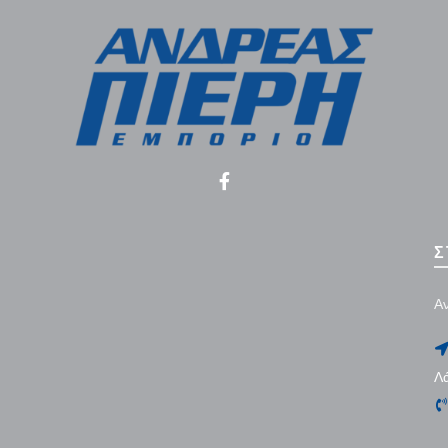
Σ
Αν
Λ