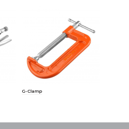
G-Clamp
Combinatio