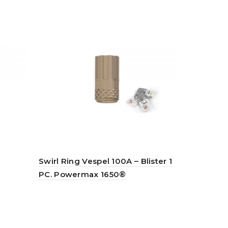
Swirl Ring Vespel 100A – Blister 1
501 Hand 
PC. Powermax 1650®