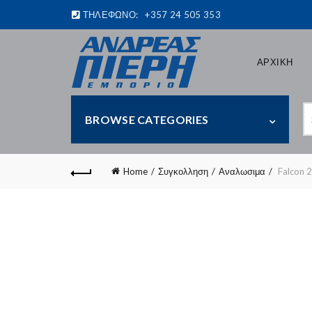
ΤΗΛΕΦΩΝΟ:
+357 24 505 353
ΑΡΧΙΚΗ
S
BROWSE CATEGORIES
fo
Home
Συγκολληση
Αναλωσιμα
Falcon 2