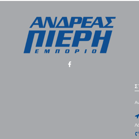
Σ
Αν
Λ