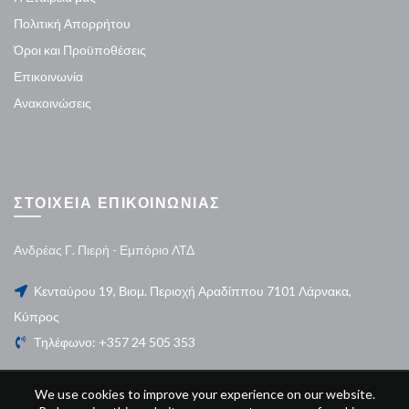
Πολιτική Απορρήτου
Όροι και Προϋποθέσεις
Επικοινωνία
Ανακοινώσεις
ΣΤΟΙΧΕΙΑ ΕΠΙΚΟΙΝΩΝΙΑΣ
Ανδρέας Γ. Πιερή - Εμπόριο ΛΤΔ
Κενταύρου 19, Βιομ. Περιοχή Αραδίππου 7101 Λάρνακα,
Κύπρος
Τηλέφωνο: +357 24 505 353
We use cookies to improve your experience on our website.