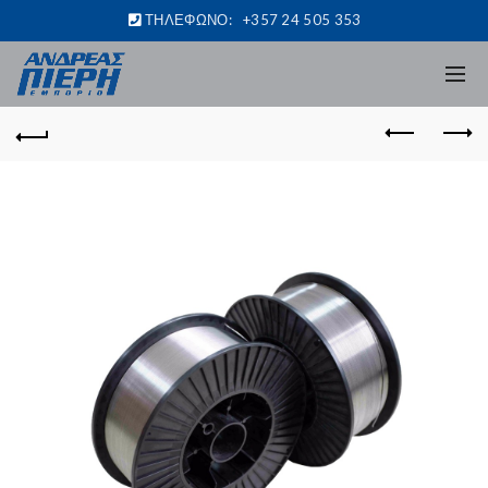
ΤΗΛΕΦΩΝΟ:
+357 24 505 353