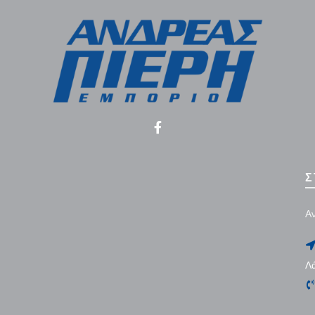
Σ
Αν
Λ