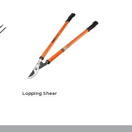
Lopping Shear
Garden Ra