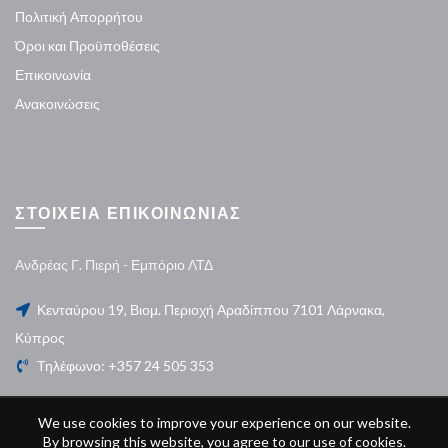
Πολιτική Απορρήτου
Όροι και Προϋποθέσεις
Επικοινωνία
Ανακοινώσεις
ΣΤΟΙΧΕΙΑ ΕΠΙΚΟΙΝΩΝΙΑΣ
Ανδρέας Γ. Πιερή - Εμπόριο ΛΤΔ
Κενταύρου 19, Βιομ. Περιοχή Αραδίππου 7101 Λάρνακα,
Κύπρος
Τηλέφωνο: +357 24 505 353
We use cookies to improve your experience on our website.
By browsing this website, you agree to our use of cookies.