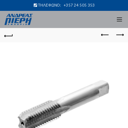
ΤΗΛΕΦΩΝΟ:
+357 24 505 353