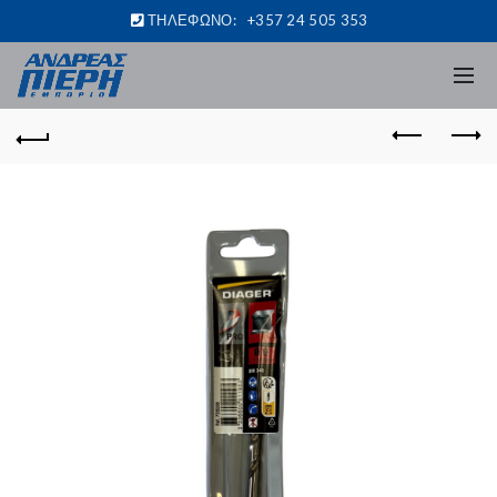
ΤΗΛΕΦΩΝΟ:
+357 24 505 353