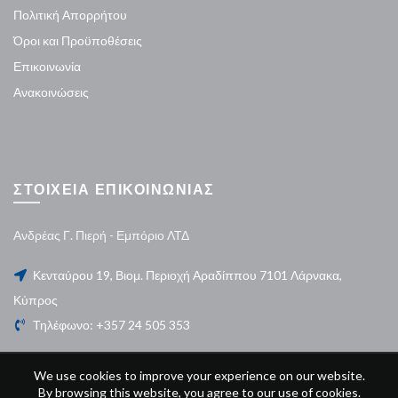
Πολιτική Απορρήτου
Όροι και Προϋποθέσεις
Επικοινωνία
Ανακοινώσεις
ΣΤΟΙΧΕΙΑ ΕΠΙΚΟΙΝΩΝΙΑΣ
Ανδρέας Γ. Πιερή - Εμπόριο ΛΤΔ
Κενταύρου 19, Βιομ. Περιοχή Αραδίππου 7101 Λάρνακα,
Κύπρος
Τηλέφωνο: +357 24 505 353
We use cookies to improve your experience on our website.
By browsing this website, you agree to our use of cookies.