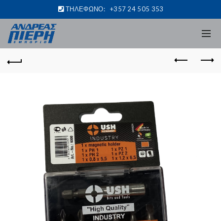
ΤΗΛΕΦΩΝΟ:
+357 24 505 353