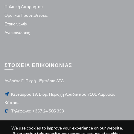
Πολιτική Απορρήτου
Όροι και Προϋποθέσεις
Επικοινωνία
Ανακοινώσεις
ΣΤΟΙΧΕΙΑ ΕΠΙΚΟΙΝΩΝΙΑΣ
Ανδρέας Γ. Πιερή - Εμπόριο ΛΤΔ
Κενταύρου 19, Βιομ. Περιοχή Αραδίππου 7101 Λάρνακα,
Κύπρος
Τηλέφωνο: +357 24 505 353
We use cookies to improve your experience on our website.
By browsing this website, you agree to our use of cookies.