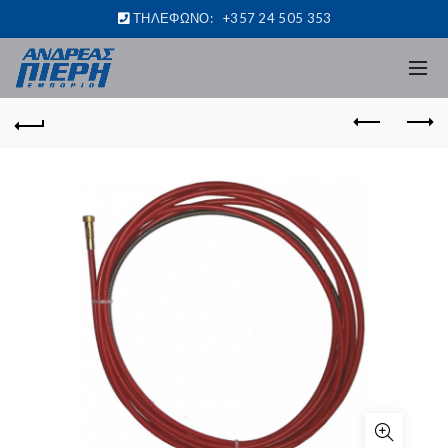
ΤΗΛΕΦΩΝΟ:
+357 24 505 353