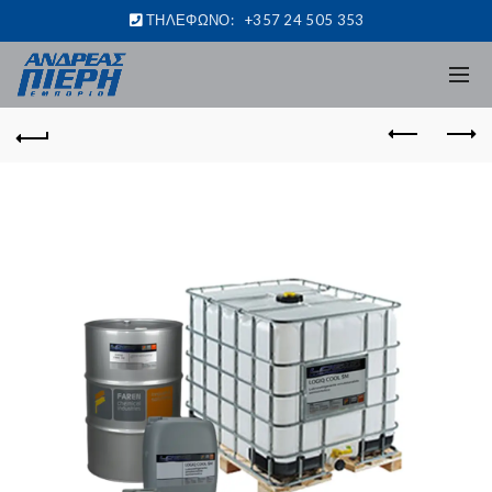
ΤΗΛΕΦΩΝΟ:
+357 24 505 353