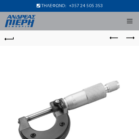
ΤΗΛΕΦΩΝΟ:
+357 24 505 353