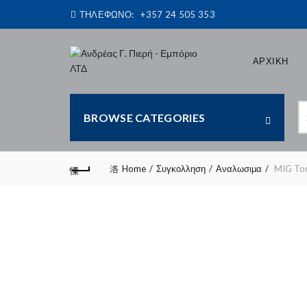
ΤΗΛΕΦΩΝΟ:
+357 24 505 353
ΑΡΧΙΚΗ
S
BROWSE CATEGORIES
fo
Home
Συγκολληση
Αναλωσιμα
MIG To