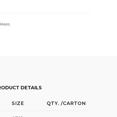
λληση
RODUCT DETAILS
SIZE
QTY. /CARTON