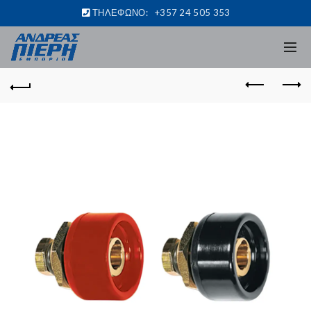
ΤΗΛΕΦΩΝΟ:
+357 24 505 353