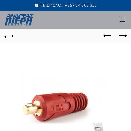
ΤΗΛΕΦΩΝΟ:
+357 24 505 353