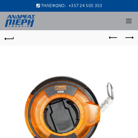
ΤΗΛΕΦΩΝΟ:
+357 24 505 353