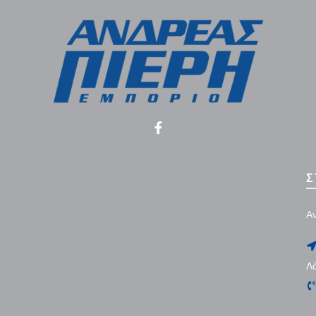
Σ
Αν
Λ