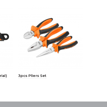
ial)
3pcs Pliers Set
Locking Pl