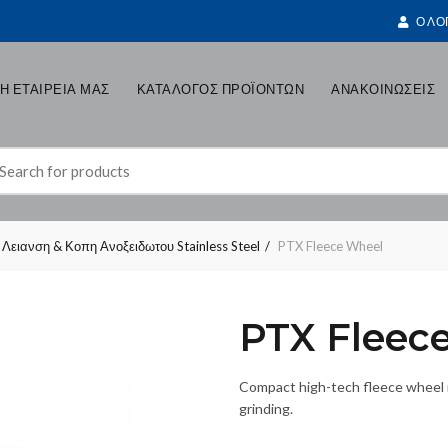
Ο ΛΟ
Η ΕΤΑΙΡΕΙΑ ΜΑΣ
ΚΑΤΑΛΟΓΟΣ ΠΡΟΪΟΝΤΩΝ
ΑΝΑΚΟΙΝΩΣΕΙΣ
earch
r:
Λειανση & Κοπη Ανοξειδωτου Stainless Steel
PTX Fleece Wheel
PTX Fleec
Compact high-tech fleece wheel m
grinding.