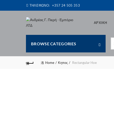
ΤΗΛΕΦΩΝΟ:
+357 24 505 353
ΑΡΧΙΚΗ
S
BROWSE CATEGORIES
fo
Home
Κηπος
Rectangular Hoe