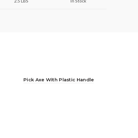
2.5 LBS
In Stock
Pick Axe With Plastic Handle