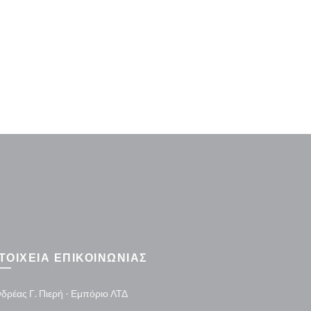
20v Li-io
ΤΟΙΧΕΙΑ ΕΠΙΚΟΙΝΩΝΙΑΣ
δρέας Γ. Πιερή - Εμπόριο ΛΤΔ