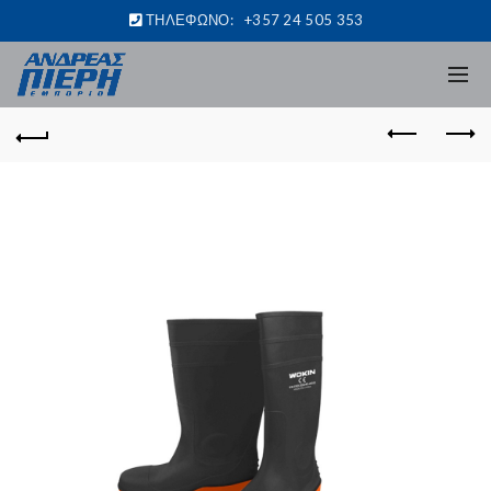
ΤΗΛΕΦΩΝΟ:
+357 24 505 353