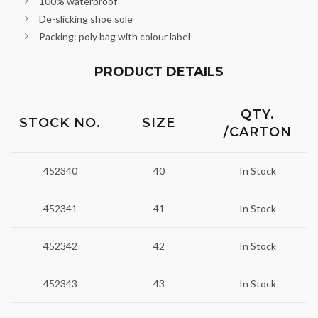
100% waterproof
De-slicking shoe sole
Packing: poly bag with colour label
PRODUCT DETAILS
QTY.
STOCK NO.
SIZE
/CARTON
452340
40
In Stock
452341
41
In Stock
452342
42
In Stock
452343
43
In Stock