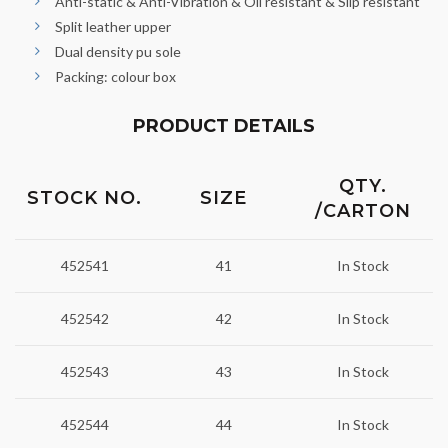
Anti-static & Anti-Vibration & Oil resistant & Slip resistant
Split leather upper
Dual density pu sole
Packing: colour box
PRODUCT DETAILS
QTY.
STOCK NO.
SIZE
/CARTON
452541
41
In Stock
452542
42
In Stock
452543
43
In Stock
452544
44
In Stock