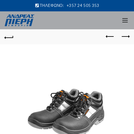
ΤΗΛΕΦΩΝΟ:
+357 24 505 353