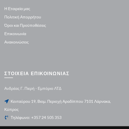
Η Εταιρεία μας
Πολιτική Απορρήτου
Όροι και Προϋποθέσεις
Επικοινωνία
Ανακοινώσεις
ΣΤΟΙΧΕΙΑ ΕΠΙΚΟΙΝΩΝΙΑΣ
Ανδρέας Γ. Πιερή - Εμπόριο ΛΤΔ
Κενταύρου 19, Βιομ. Περιοχή Αραδίππου 7101 Λάρνακα,
Κύπρος
Τηλέφωνο: +357 24 505 353