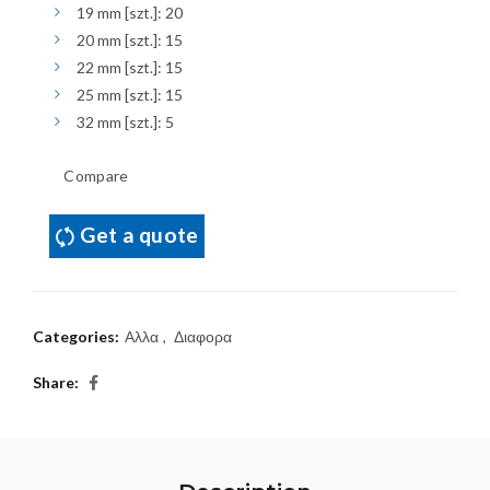
19 mm [szt.]: 20
20 mm [szt.]: 15
22 mm [szt.]: 15
25 mm [szt.]: 15
32 mm [szt.]: 5
Compare
Get a quote
Categories:
Αλλα
,
Διαφορα
Share