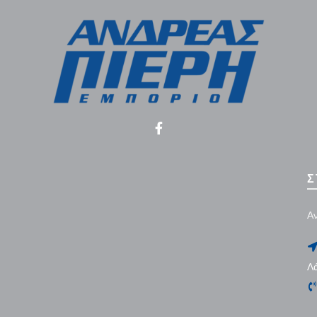
Σ
Αν
Λ