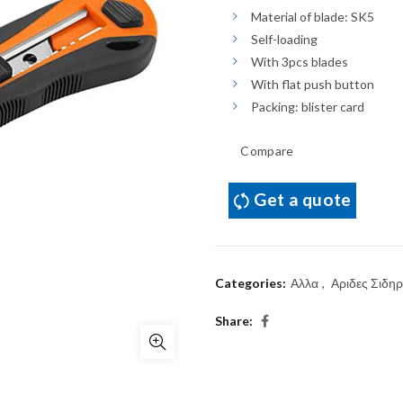
Material of blade: SK5
Self-loading
With 3pcs blades
With flat push button
Packing: blister card
Compare
Get a quote
Categories:
Αλλα
,
Αριδες Σιδηρ
Share