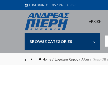
ΤΗΛΕΦΩΝΟ:
+357 24 505 353
ΑΡΧΙΚΗ
S
BROWSE CATEGORIES
fo
Home
Εργαλεια Χειρος
Αλλα
Snap-Off Bl