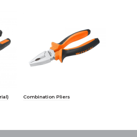
ial)
Combination Pliers
Pipe Wrenc