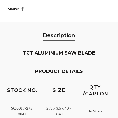
Share
Description
TCT ALUMINIUM SAW BLADE
PRODUCT DETAILS
QTY.
STOCK NO.
SIZE
/CARTON
SQ0017-275-
275 x 3.5 x 40 x
In Stock
084T
084T