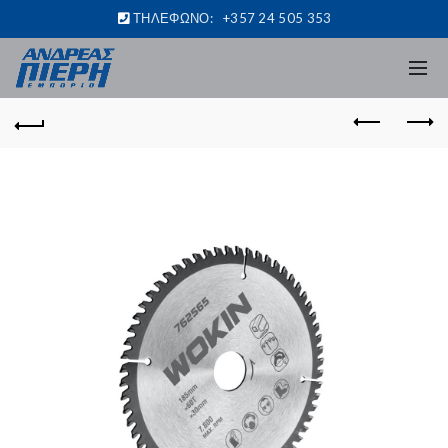
ΤΗΛΕΦΩΝΟ:
+357 24 505 353