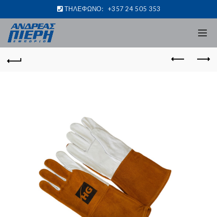
ΤΗΛΕΦΩΝΟ:
+357 24 505 353