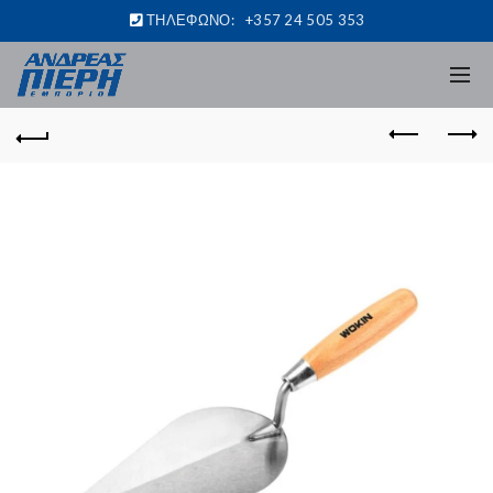
ΤΗΛΕΦΩΝΟ:
+357 24 505 353