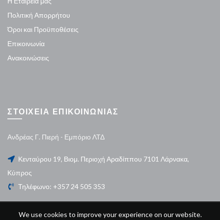
Η Εταιρεία μας
Πολιτική Απορρήτου
Όροι και Προϋποθέσεις
Επικοινωνία
Ανακοινώσεις
ΣΤΟΙΧΕΙΑ ΕΠΙΚΟΙΝΩΝΙΑΣ
Ανδρέας Γ. Πιερή - Εμπόριο ΛΤΔ
Κενταύρου 19, Βιομ. Περιοχή Αραδίππου 7101 Λάρνακα,
Κύπρος
Τηλέφωνο: +357 24 505 353
We use cookies to improve your experience on our website.