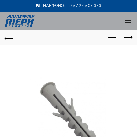
ΤΗΛΕΦΩΝΟ:
+357 24 505 353