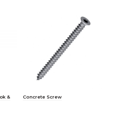
ok &
Concrete Screw
AUT-C B C