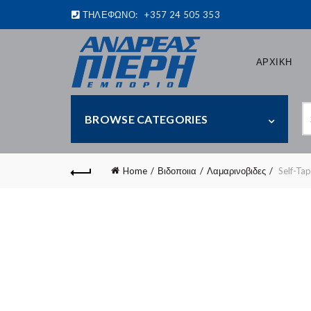
ΤΗΛΕΦΩΝΟ:
+357 24 505 353
ΑΡΧΙΚΗ
S
BROWSE CATEGORIES
fo
Home
Βιδοποιια
Λαμαρινοβιδες
Self-Tap