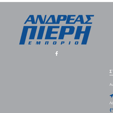
Σ
Αν
Λ