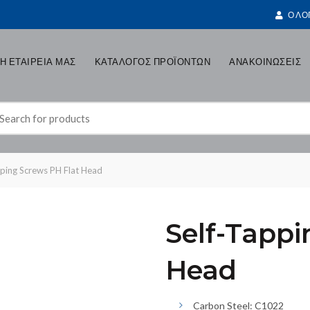
Ο ΛΟ
Η ΕΤΑΙΡΕΙΑ ΜΑΣ
ΚΑΤΑΛΟΓΟΣ ΠΡΟΪΟΝΤΩΝ
ΑΝΑΚΟΙΝΩΣΕΙΣ
earch
r:
ping Screws PH Flat Head
Self-Tappi
Head
Carbon Steel: C1022