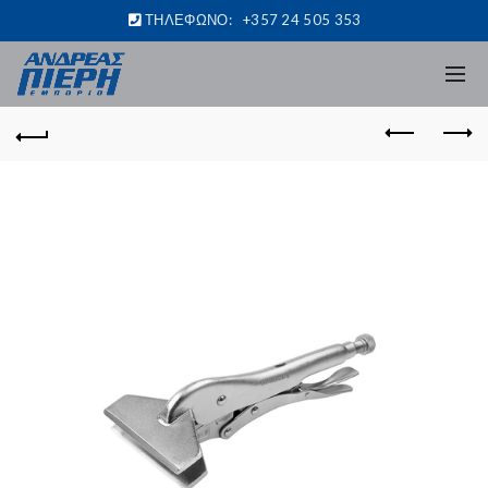
ΤΗΛΕΦΩΝΟ:
+357 24 505 353