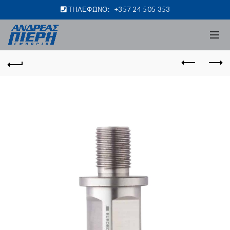
ΤΗΛΕΦΩΝΟ:
+357 24 505 353