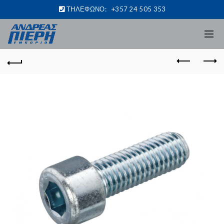
ΤΗΛΕΦΩΝΟ:
+357 24 505 353