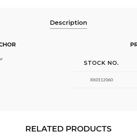
Description
NCHOR
P
ur
STOCK NO.
RX0112060
RELATED PRODUCTS