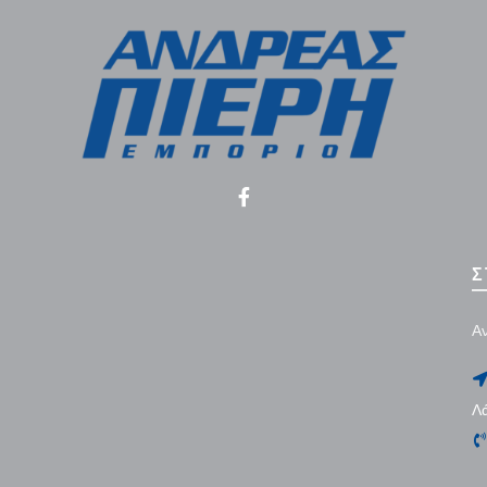
Σ
Αν
Λ