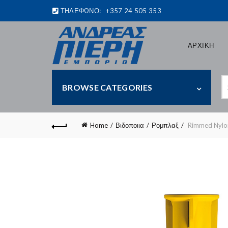
ΤΗΛΕΦΩΝΟ:
+357 24 505 353
ΑΡΧΙΚΗ
S
BROWSE CATEGORIES
fo
Home
Βιδοποιια
Ρομπλαξ
Rimmed Nylo