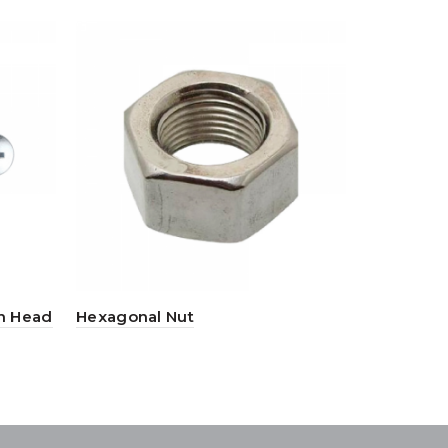
an Head
Hexagonal Nut
Steel Was